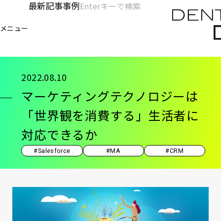
メ
最新記事
事例
[KC]
検
イ
索
ヘ
メニュー
欄
ン
電通デジタル
KNOWLEDGE CHARGE
記事
マ
を
コ
ッ
開
ン
く
ダ
テ
2022.08.10
ン
ー
マーケティングテクノロジーは
ツ
-
に
「世界観を消費する」生活者に
移
メ
対応できるか
動
イ
#Salesforce
#MA
#CRM
ン