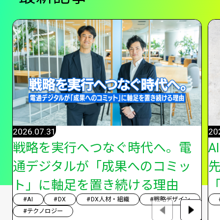
2026.07.31
20
戦略を実行へつなぐ時代へ。電
A
通デジタルが「成果へのコミッ
ト」に軸足を置き続ける理由
「
#AI
#DX
#DX人材・組織
#戦略デザイン
#テクノロジー