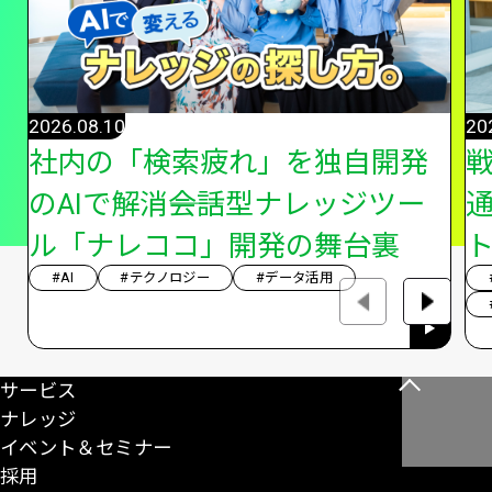
2026.08.10
20
社内の「検索疲れ」を独自開発
のAIで解消――会話型ナレッジツー
ル「ナレココ」開発の舞台裏
#AI
#テクノロジー
#データ活用
サービス
こ
ナレッジ
の
イベント＆セミナー
ペ
採用
ー