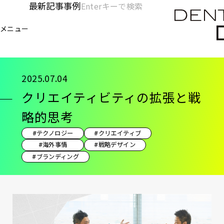
メ
最新記事
事例
[KC]
検
イ
索
ヘ
メニュー
欄
ン
電通デジタル
KNOWLEDGE CHARGE
記事
ク
を
コ
ッ
開
ン
く
ダ
テ
2025.07.04
ン
ー
クリエイティビティの拡張と戦
ツ
-
に
略的思考
移
メ
#テクノロジー
#クリエイティブ
動
イ
#海外事情
#戦略デザイン
#ブランディング
ン