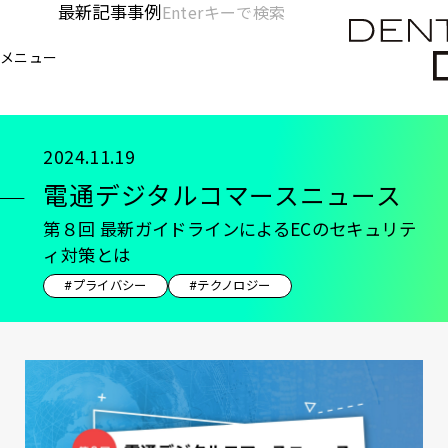
メ
最新記事
事例
[KC]
検
イ
索
ヘ
メニュー
欄
ン
電通デジタル
KNOWLEDGE CHARGE
記事
電
を
コ
ッ
開
ン
く
ダ
テ
2024.11.19
ン
ー
電通デジタルコマースニュース
ツ
-
に
第８回 最新ガイドラインによるECのセキュリテ
移
メ
ィ対策とは
動
イ
#プライバシー
#テクノロジー
ン