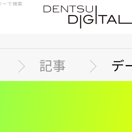
検
索
記事
デ