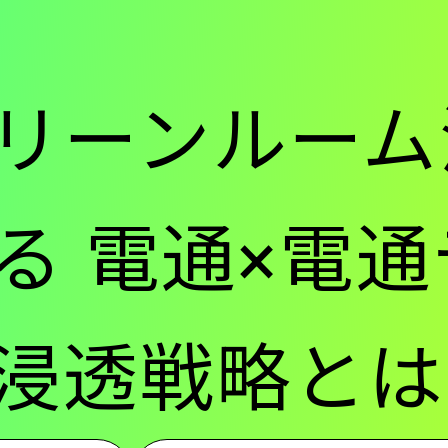
ー
リーンルーム
-
る 電通×電
メ
浸透戦略とは
イ