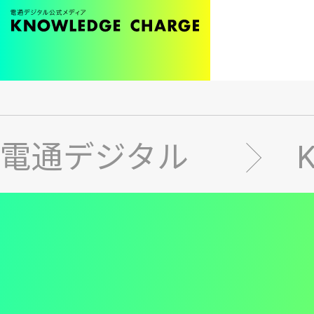
メ
イ
ン
電通デジタル
コ
ン
テ