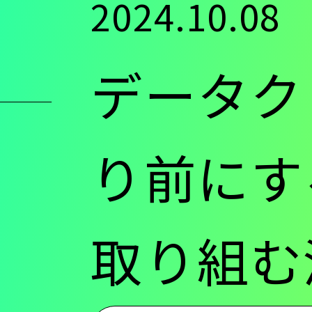
2024.10.08
ン
データク
ツ
に
り前にす
移
取り組む
動