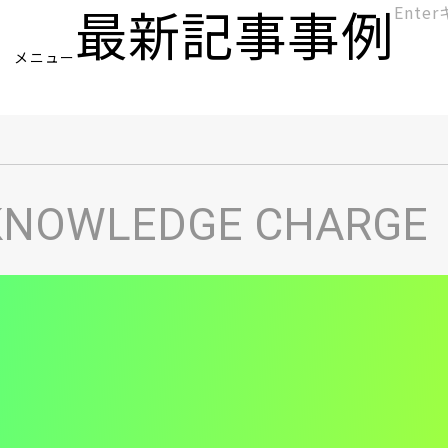
最新記事
事例
[KC]
メニュー
ヘ
KNOWLEDGE CHARGE
ッ
ダ