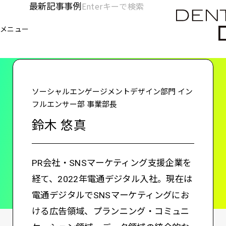
メ
最新記事
事例
[KC]
検
イ
索
ヘ
メニュー
欄
ン
電通デジタル
KNOWLEDGE CHARGE
鈴木 悠真
を
コ
ッ
開
ン
く
ダ
テ
ン
ー
ソーシャルエンゲージメントデザイン部門 イン
ツ
フルエンサー部 事業部長
-
に
鈴木 悠真
移
メ
動
イ
PR会社・SNSマーケティング支援企業を
ン
経て、2022年電通デジタル入社。現在は
電通デジタルでSNSマーケティングにお
ける広告領域、プランニング・コミュニ