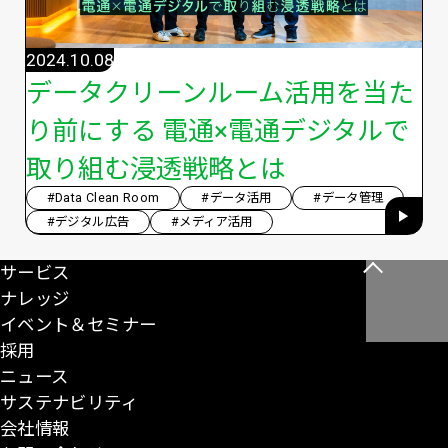
2024.10.08
データクリーンルーム活用を当た
り前にする 電通×電通デジタルで
取り組む浸透戦略とは
#Data Clean Room
#データ活用
#データ管理
#デジタル広告
#メディア活用
サービス
こ
ナレッジ
の
イベント＆セミナー
ペ
採用
ー
ニュース
ジ
サステナビリティ
の
会社情報
先