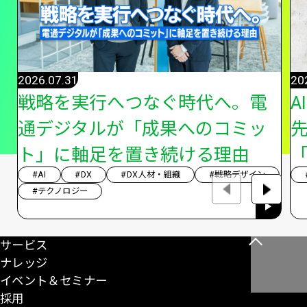
2026.07.31
20
戦略を実行へつなぐ時代へ。電
A
通デジタルが「成果へのコミッ
ト」に軸足を置き続ける理由
「
#AI
#DX
#DX人材・組織
#戦略デザイン
#テクノロジー
サービス
こ
ナレッジ
の
イベント＆セミナー
ペ
採用
ー