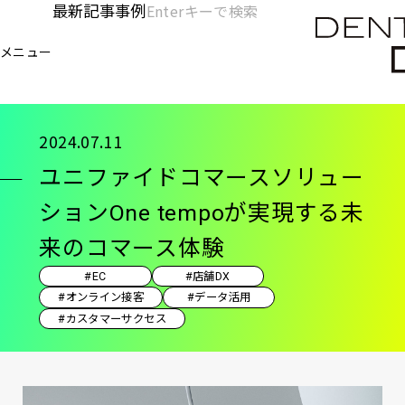
メ
最新記事
事例
[KC]
検
イ
索
ヘ
メニュー
欄
ン
電通デジタル
KNOWLEDGE CHARGE
記事
ユニ
を
コ
ッ
開
ン
く
ダ
テ
2024.07.11
ン
ー
ユニファイドコマースソリュー
ツ
-
に
ションOne tempoが実現する未
移
メ
来のコマース体験
動
イ
#EC
#店舗DX
ン
#オンライン接客
#データ活用
#カスタマーサクセス