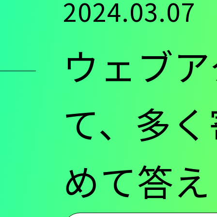
2024.03.07
ン
ウェブア
ツ
に
て、多く
移
めて答え
動