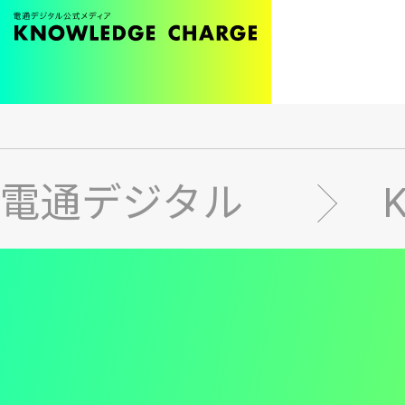
メ
イ
ン
電通デジタル
コ
ン
テ