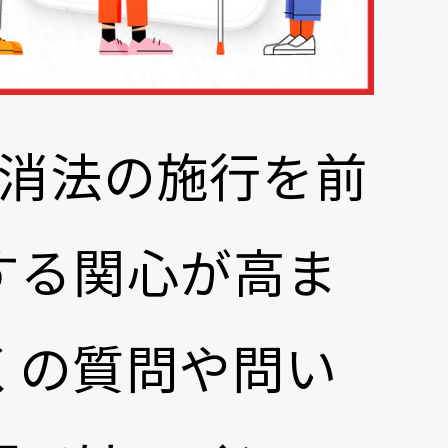
解消法の施行を前
する関心が高ま
くの質問や問い