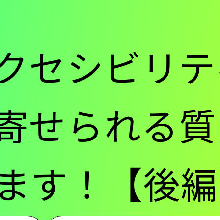
ー
クセシビリテ
-
寄せられる質
メ
ます！【後編
イ