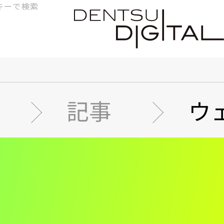
検
索
記事
ウ