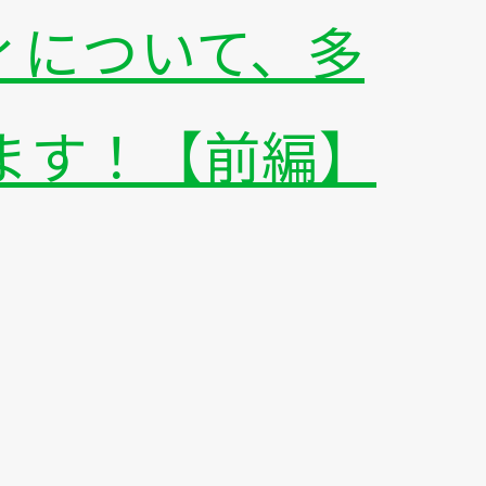
ィについて、多
別
ます！【前編】