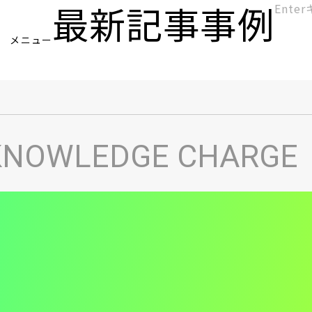
最新記事
事例
[KC]
メニュー
ヘ
KNOWLEDGE CHARGE
ッ
ダ