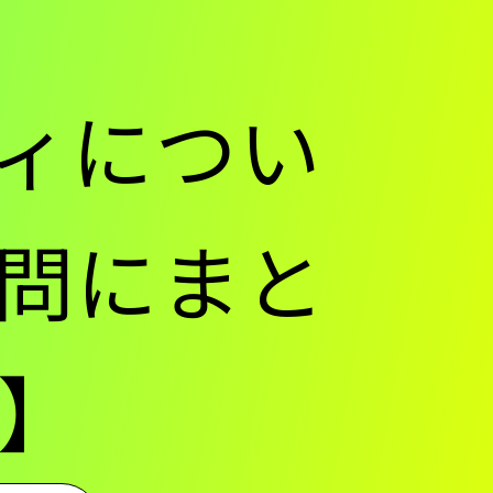
ィについ
問にまと
】