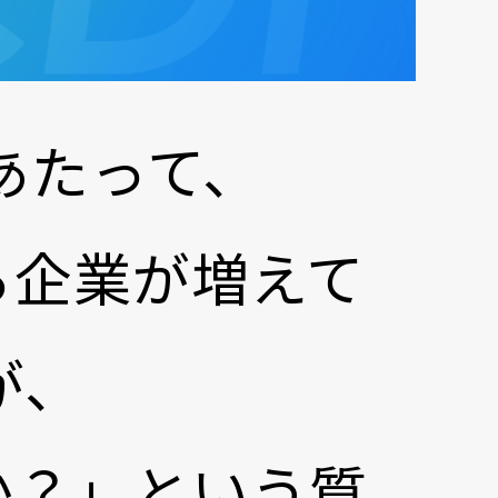
あたって、
する企業が増えて
が、
のか？」という質