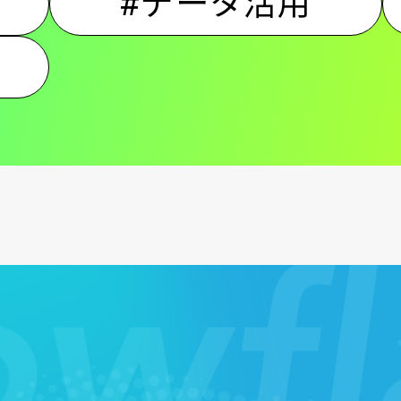
#データ活用
ン