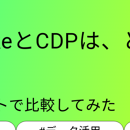
ー
lakeとCDP
-
メ
トで比較してみた
イ