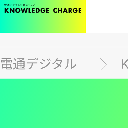
メ
イ
ン
電通デジタル
コ
ン
テ