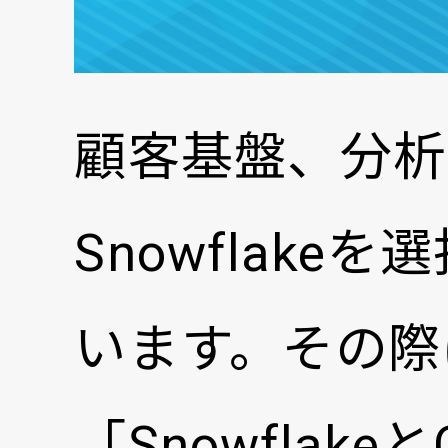
顧客基盤、分析
Snowflak
います。その際
「Snowfla