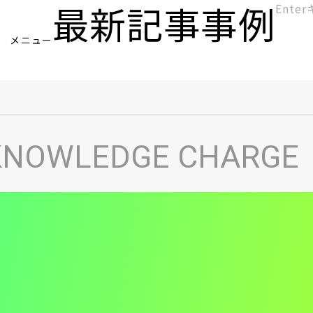
最新記事
事例
[KC]
メニュー
ヘ
KNOWLEDGE CHARGE
ッ
ダ