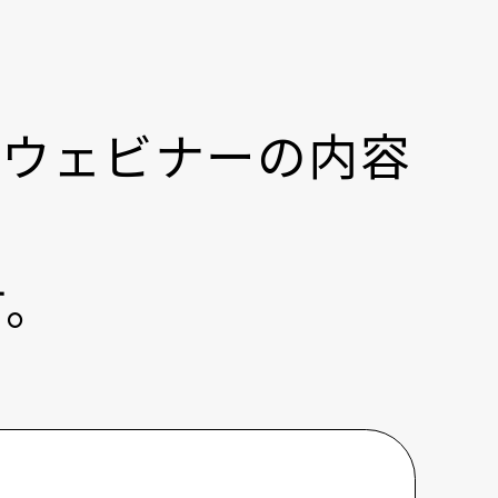
。
たウェビナーの内容
す。