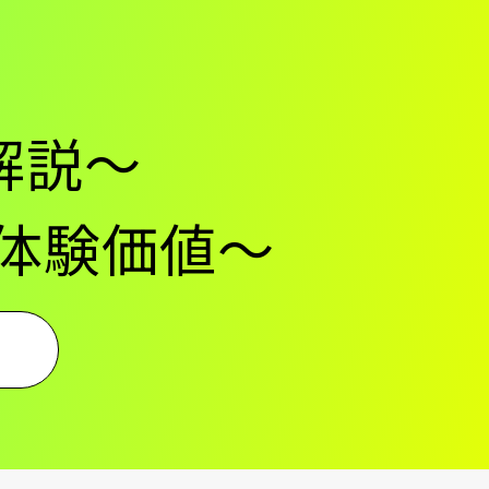
は
解説～
顧客体験価値〜