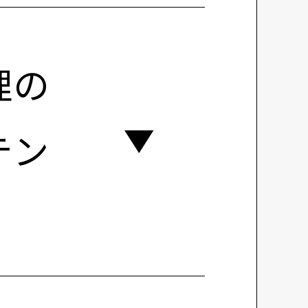
理の
テン