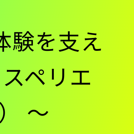
体験を支え
クスペリエ
） ～