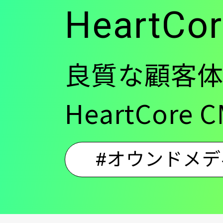
HeartC
良質な顧客体
HeartCo
#オウンドメデ