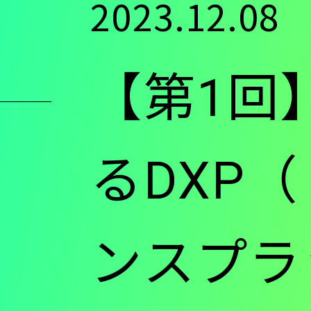
2023.12.08
ン
【第1回
ツ
に
るDXP
移
ンスプラ
動