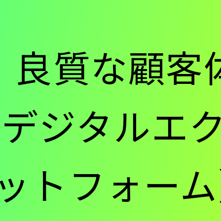
ー
】良質な顧客
-
（ デジタルエ
メ
ットフォーム
イ