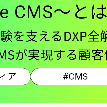
ore CMS～と
ン
験を支えるDXP全
re CMSが実現する
ィア
#CMS