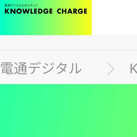
メ
イ
ン
電通デジタル
コ
ン
テ