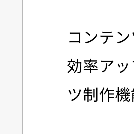
コンテン
効率アッ
ツ制作機