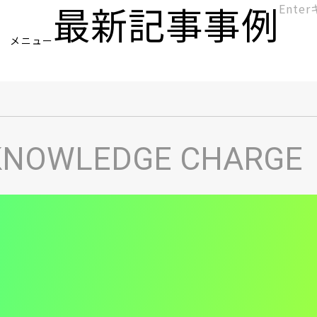
最新記事
事例
[KC]
メニュー
ヘ
KNOWLEDGE CHARGE
ッ
ダ