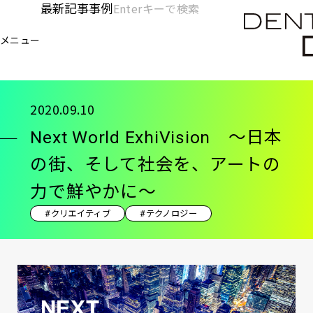
メ
最新記事
事例
[KC]
検
イ
索
ヘ
メニュー
欄
ン
電通デジタル
KNOWLEDGE CHARGE
記事
Ne
を
コ
ッ
開
ン
く
ダ
テ
2020.09.10
ン
ー
Next World ExhiVision 〜日本
ツ
-
に
の街、そして社会を、アートの
移
メ
力で鮮やかに〜
動
イ
#クリエイティブ
#テクノロジー
ン