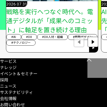
2026.07.31
20
戦略を実行へつなぐ時代へ。電
A
通デジタルが「成果へのコミッ
ト」に軸足を置き続ける理由
「
#AI
#DX
#DX人材・組織
#戦略デザイン
#テクノロジー
サービス
こ
ナレッジ
の
イベント＆セミナー
ペ
採用
ー
ニュース
ジ
サステナビリティ
の
会社情報
先
お問い合わせ
頭