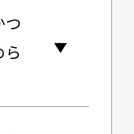
かつ
めら