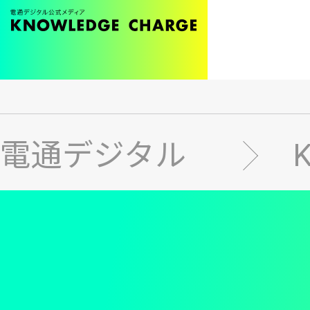
メ
イ
ン
電通デジタル
コ
ン
テ