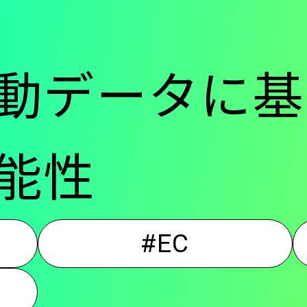
ー
動データに基
-
能性
メ
#EC
イ