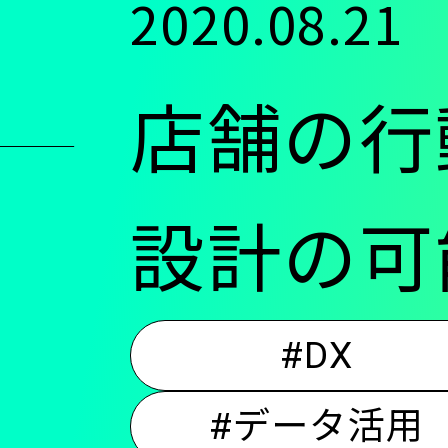
2020.08.21
ン
店舗の行
ツ
に
設計の可
移
#DX
動
#データ活用