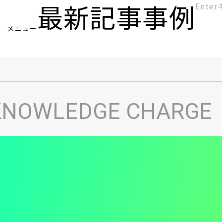
最新記事
事例
[KC]
メニュー
ヘ
KNOWLEDGE CHARGE
ッ
ダ