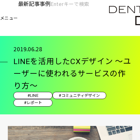
メ
最新記事
事例
[KC]
検
イ
索
ヘ
メニュー
欄
ン
電通デジタル
KNOWLEDGE CHARGE
記事
LI
を
コ
ッ
開
ン
く
ダ
テ
2019.06.28
ン
ー
LINEを活用したCXデザイン ～ユ
ツ
-
に
ーザーに使われるサービスの作
移
メ
り方～
動
イ
#LINE
#コミュニティデザイン
ン
#レポート