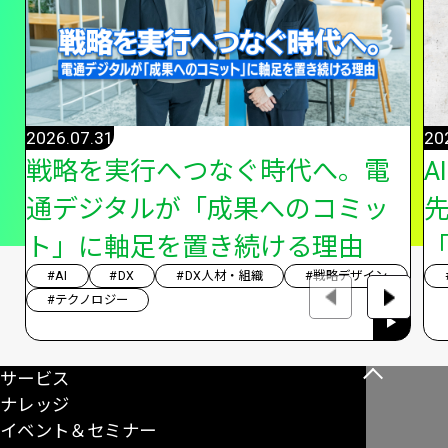
2026.07.31
20
戦略を実行へつなぐ時代へ。電
A
通デジタルが「成果へのコミッ
ト」に軸足を置き続ける理由
「
#AI
#DX
#DX人材・組織
#戦略デザイン
#テクノロジー
サービス
こ
ナレッジ
の
イベント＆セミナー
ペ