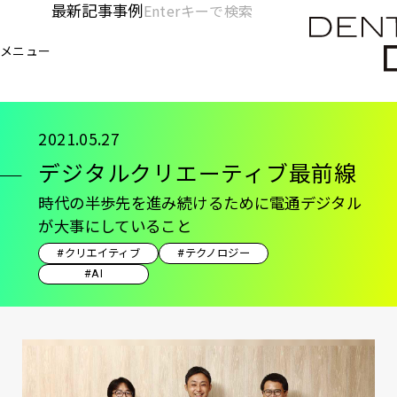
メ
最新記事
事例
[KC]
検
イ
索
ヘ
メニュー
欄
ン
電通デジタル
KNOWLEDGE CHARGE
記事
デ
を
コ
ッ
開
ン
く
ダ
テ
2021.05.27
ン
ー
デジタルクリエーティブ最前線
ツ
-
に
時代の半歩先を進み続けるために電通デジタル
移
メ
が大事にしていること
動
イ
#クリエイティブ
#テクノロジー
#AI
ン