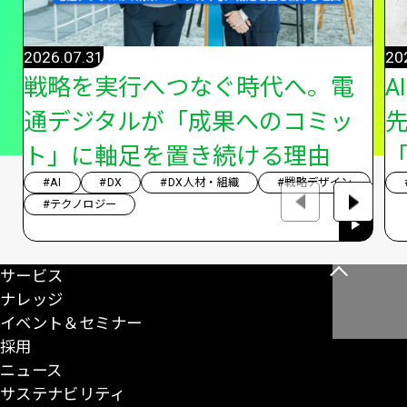
2026.07.31
20
戦略を実行へつなぐ時代へ。電
A
通デジタルが「成果へのコミッ
ト」に軸足を置き続ける理由
「
#AI
#DX
#DX人材・組織
#戦略デザイン
#テクノロジー
サービス
こ
ナレッジ
の
イベント＆セミナー
ペ
採用
ー
ニュース
ジ
サステナビリティ
の