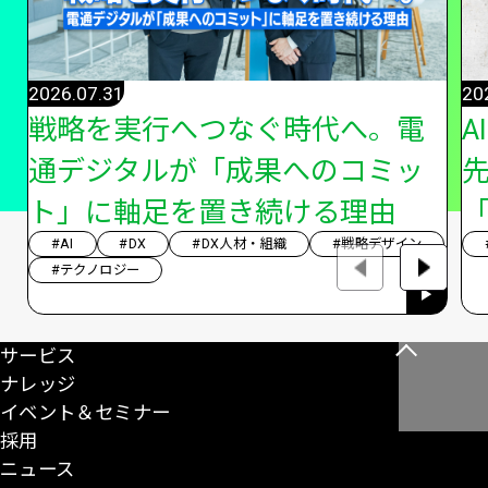
2026.07.31
20
戦略を実行へつなぐ時代へ。電
A
通デジタルが「成果へのコミッ
ト」に軸足を置き続ける理由
「
#AI
#DX
#DX人材・組織
#戦略デザイン
#テクノロジー
サービス
こ
ナレッジ
の
イベント＆セミナー
ペ
採用
ー
ニュース
ジ