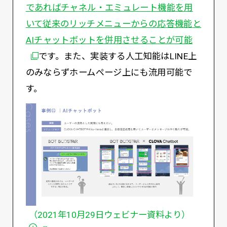
であればチャネル・エミュレート機能を用
いて従来のリッチメニューからの応答機能と
別ウィ
AIチャットボットを併用させることが可能
です。また、実装する人工知能はLINE上
のみならずホームページ上にも流用可能で
す。
（2021年10月29日ウェビナー資料より）