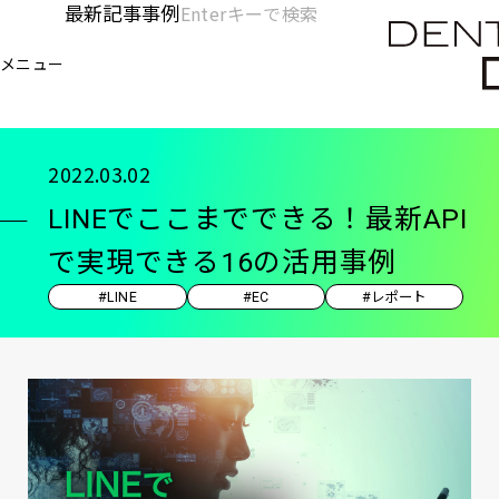
メ
最新記事
事例
[KC]
検
イ
索
ヘ
メニュー
欄
ン
電通デジタル
KNOWLEDGE CHARGE
記事
LI
を
コ
ッ
開
ン
く
ダ
テ
2022.03.02
ン
ー
LINEでここまでできる！最新API
ツ
-
に
で実現できる16の活用事例
移
メ
#LINE
#EC
#レポート
動
イ
ン