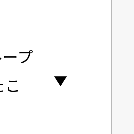
ループ
たこ