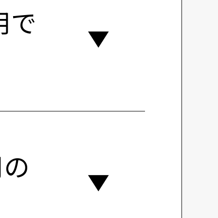
用で
用の