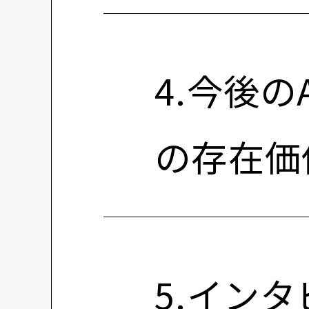
4.今後
の存在価
5.イン