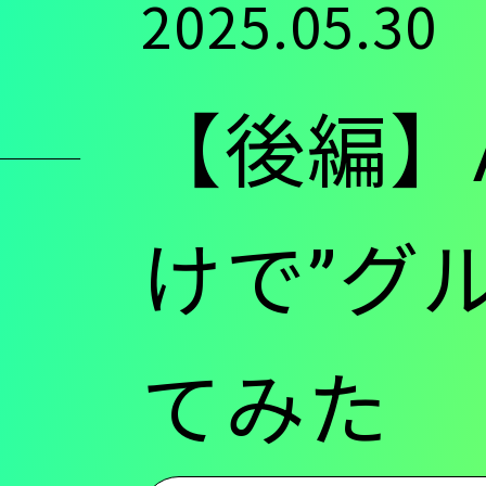
2025.05.30
ン
【後編】
ツ
に
けで”グ
移
てみた
動