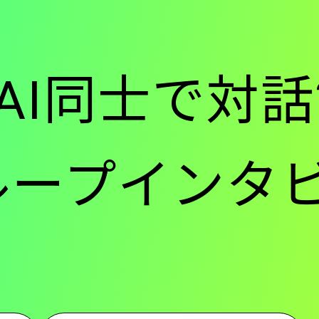
ー
AI同士で対話
-
ループインタ
メ
イ