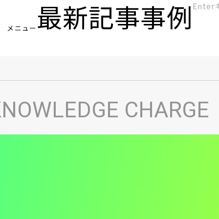
最新記事
事例
[KC]
メニュー
ヘ
KNOWLEDGE CHARGE
ッ
ダ