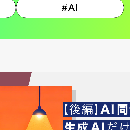
#AI
ン