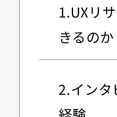
1.UXリ
きるのか
2.イン
経験