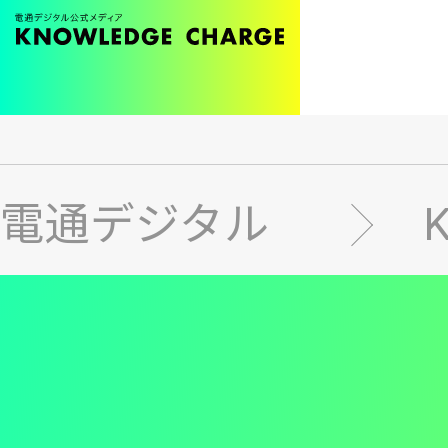
メ
イ
ン
電通デジタル
コ
ン
テ