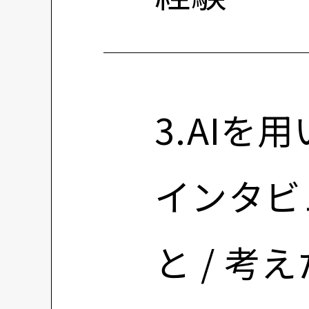
3.AI
インタビ
と / 考