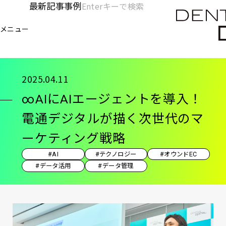
メ
最新記事
事例
[KC]
検
イ
索
ヘ
メニュー
欄
ン
電通デジタル
KNOWLEDGE CHARGE
記事
∞A
を
コ
ッ
開
ン
く
ダ
テ
2025.04.11
ン
ー
∞AIにAIエージェントを導入！
ツ
-
に
電通デジタルが描く次世代のマ
移
メ
ーケティング戦略
動
イ
#AI
#テクノロジー
#オウンドEC
ン
#データ活用
#データ管理