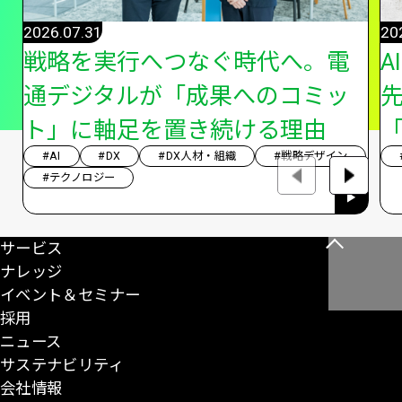
2026.07.31
20
戦略を実行へつなぐ時代へ。電
A
通デジタルが「成果へのコミッ
ト」に軸足を置き続ける理由
「
#AI
#DX
#DX人材・組織
#戦略デザイン
#テクノロジー
サービス
こ
ナレッジ
の
イベント＆セミナー
ペ
採用
ー
ニュース
ジ
サステナビリティ
の
会社情報
先