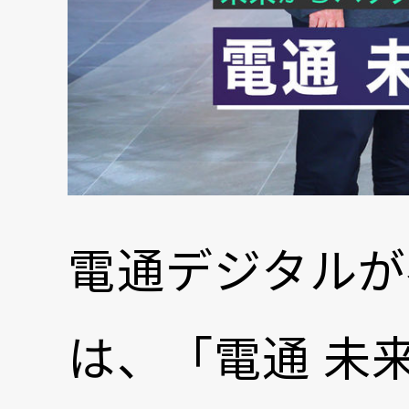
電通デジタルが
は、「電通 未