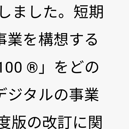
始しました。短期
事業を構想する
00 ®」をどの
デジタルの事業
年度版の改訂に関