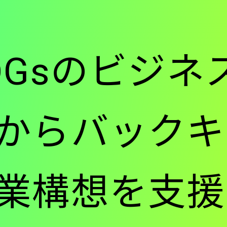
ー
DGsのビジネ
-
からバックキ
メ
業構想を支援
イ