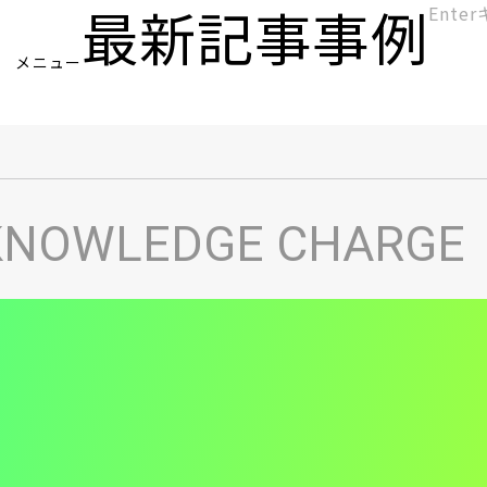
最新記事
事例
[KC]
メニュー
ヘ
KNOWLEDGE CHARGE
ッ
ダ