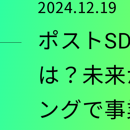
2024.12.19
ン
ポストS
ツ
に
は？未来
移
ングで事
動