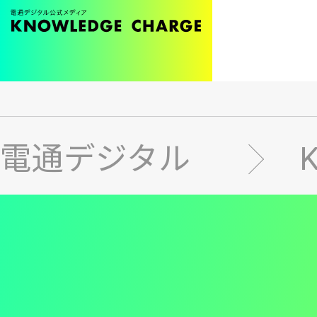
メ
イ
ン
電通デジタル
コ
ン
テ