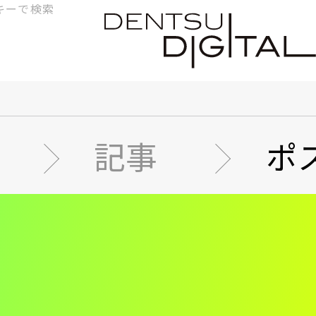
検
索
記事
ポ