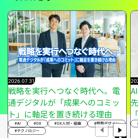
2026.07.31
20
戦略を実行へつなぐ時代へ。電
A
通デジタルが「成果へのコミッ
ト」に軸足を置き続ける理由
「
#AI
#DX
#DX人材・組織
#戦略デザイン
#テクノロジー