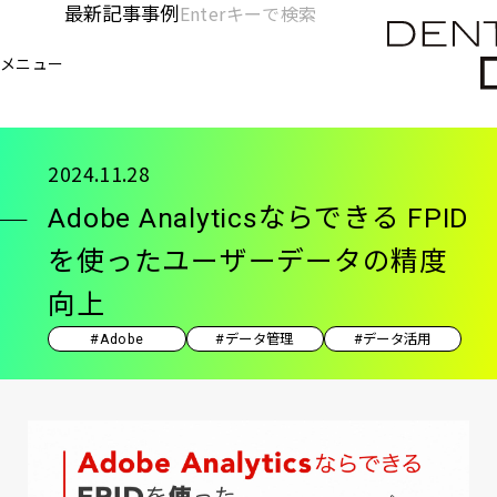
メ
最新記事
事例
[KC]
検
イ
索
ヘ
メニュー
欄
ン
電通デジタル
KNOWLEDGE CHARGE
記事
Ad
を
コ
ッ
開
ン
く
ダ
テ
2024.11.28
ン
ー
Adobe Analyticsならできる FPID
ツ
-
に
を使ったユーザーデータの精度
移
メ
向上
動
イ
#Adobe
#データ管理
#データ活用
ン