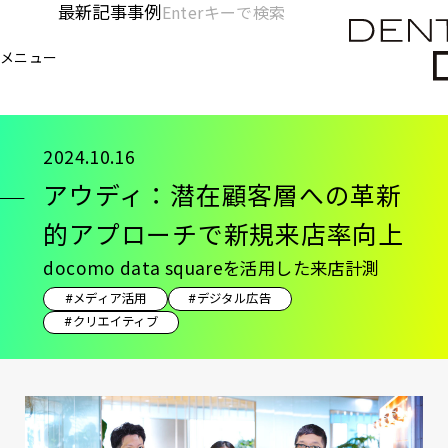
メ
最新記事
事例
[KC]
検
イ
索
ヘ
メニュー
欄
ン
電通デジタル
KNOWLEDGE CHARGE
記事
ア
を
コ
ッ
開
ン
く
ダ
テ
2024.10.16
ン
ー
アウディ：潜在顧客層への革新
ツ
-
に
的アプローチで新規来店率向上
移
メ
docomo data squareを活用した来店計測
動
イ
#メディア活用
#デジタル広告
#クリエイティブ
ン