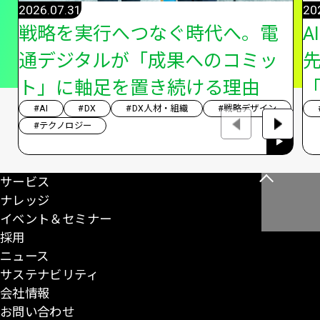
2026.07.31
20
戦略を実行へつなぐ時代へ。電
A
通デジタルが「成果へのコミッ
ト」に軸足を置き続ける理由
「
#AI
#DX
#DX人材・組織
#戦略デザイン
#テクノロジー
サービス
こ
ナレッジ
の
イベント＆セミナー
ペ
採用
ー
ニュース
ジ
サステナビリティ
の
会社情報
先
お問い合わせ
頭