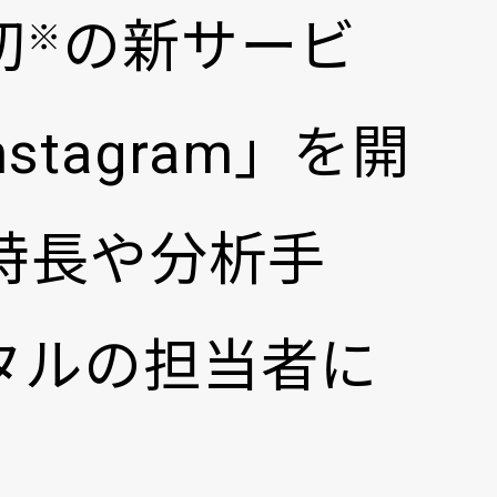
初
の新サービ
※
r Instagram」を開
特長や分析手
タルの担当者に