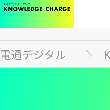
メ
イ
ン
電通デジタル
コ
ン
テ