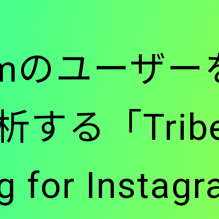
ー
gramのユーザ
-
る「Tribe 
メ
ng for Insta
イ