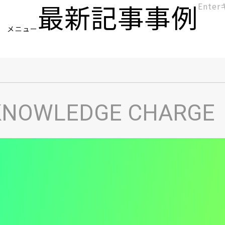
最新記事
事例
[KC]
メニュー
ヘ
KNOWLEDGE CHARGE
ッ
ダ