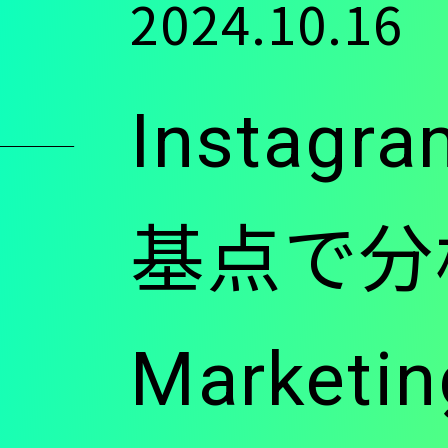
2024.10.16
ン
Insta
ツ
に
基点で分析す
移
Marketi
動