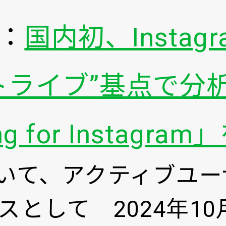
：
国内初、Insta
ライブ”基点で分析す
ting for Instag
amにおいて、アクティブ
スとして 2024年1