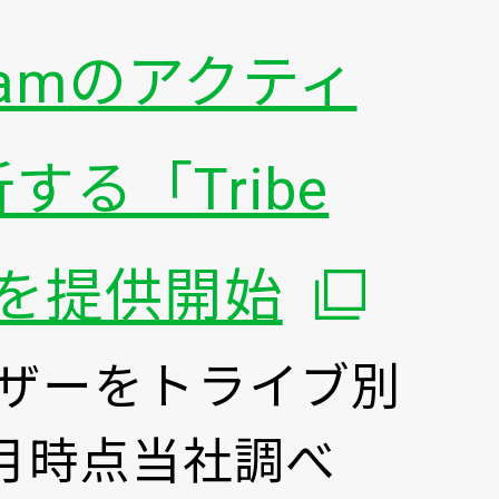
gramのアクティ
る「Tribe
別ウィ
ram」を提供開始
ユーザーをトライブ別
0月時点当社調べ