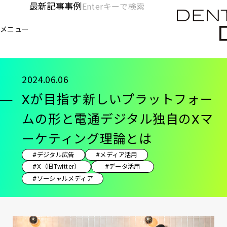
メ
最新記事
事例
[KC]
検
イ
索
ヘ
メニュー
欄
ン
電通デジタル
KNOWLEDGE CHARGE
記事
X
を
コ
ッ
開
ン
く
ダ
テ
2024.06.06
ン
ー
Xが目指す新しいプラットフォー
ツ
-
に
ムの形と電通デジタル独自のXマ
移
メ
ーケティング理論とは
動
イ
#デジタル広告
#メディア活用
ン
#X（旧Twitter）
#データ活用
#ソーシャルメディア