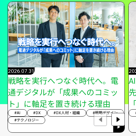
2026.07.31
20
戦略を実行へつなぐ時代へ。電
A
通デジタルが「成果へのコミッ
ト」に軸足を置き続ける理由
「
#AI
#DX
#DX人材・組織
#戦略デザイン
#テクノロジー