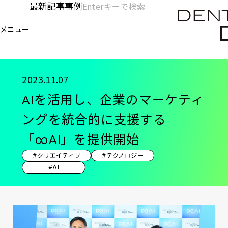
メ
最新記事
事例
[KC]
検
イ
索
ヘ
メニュー
欄
ン
電通デジタル
KNOWLEDGE CHARGE
記事
AI
を
コ
ッ
開
ン
く
ダ
テ
2023.11.07
ン
ー
AIを活用し、企業のマーケティ
ツ
-
に
ングを統合的に支援する
移
メ
「∞AI」を提供開始
動
イ
#クリエイティブ
#テクノロジー
ン
#AI