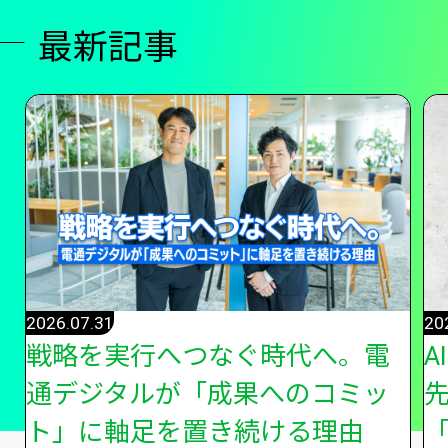
最新記事
2026.07.31
20
戦略を実行へつなぐ時代へ。電
A
通デジタルが「成果へのコミッ
ト」に軸足を置き続ける理由
「