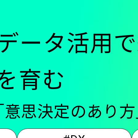
ー
データ活用で
-
化を育む
メ
「意思決定のあり
イ