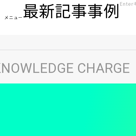
最新記事
事例
[KC]
メニュー
ヘ
KNOWLEDGE CHARGE
ッ
ダ