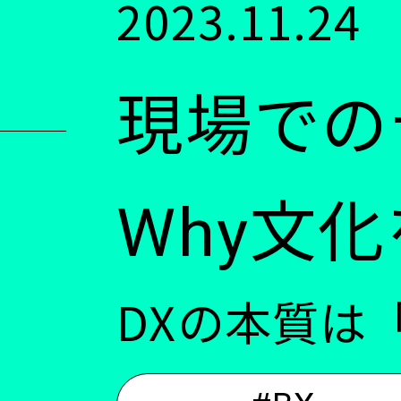
2023.11.24
ン
現場での
ツ
に
Why文
移
DXの本質は
動