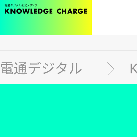
メ
イ
ン
電通デジタル
コ
ン
テ