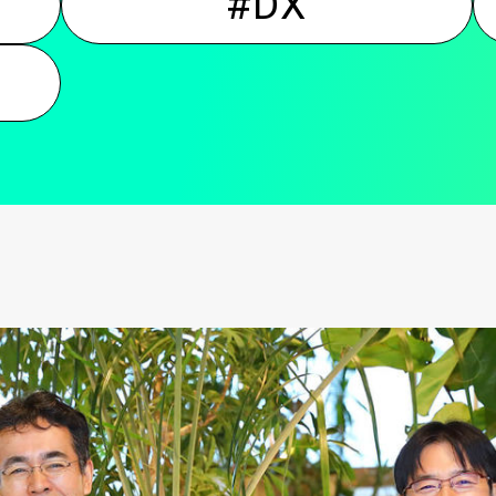
#DX
ン