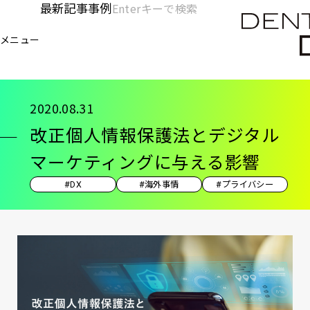
メ
最新記事
事例
[KC]
検
イ
索
ヘ
メニュー
欄
ン
電通デジタル
KNOWLEDGE CHARGE
記事
改
を
コ
ッ
開
ン
く
ダ
テ
2020.08.31
ン
ー
改正個人情報保護法とデジタル
ツ
-
に
マーケティングに与える影響
移
メ
#DX
#海外事情
#プライバシー
動
イ
ン