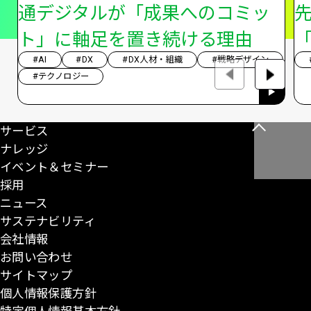
通デジタルが「成果へのコミッ
ト」に軸足を置き続ける理由
「
#AI
#DX
#DX人材・組織
#戦略デザイン
#テクノロジー
サービス
こ
ナレッジ
の
イベント＆セミナー
ペ
採用
ー
ニュース
ジ
サステナビリティ
の
会社情報
先
お問い合わせ
頭
サイトマップ
に
個人情報保護方針
戻