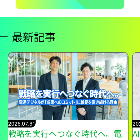
最新記事
2026.07.31
20
戦略を実行へつなぐ時代へ。電
A