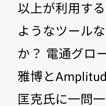
以上が利用する分
ようなツールな
か？ 電通グロ
雅博とAmplitude
匡克氏に一問一