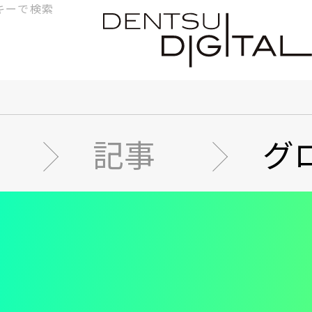
検
索
記事
グ