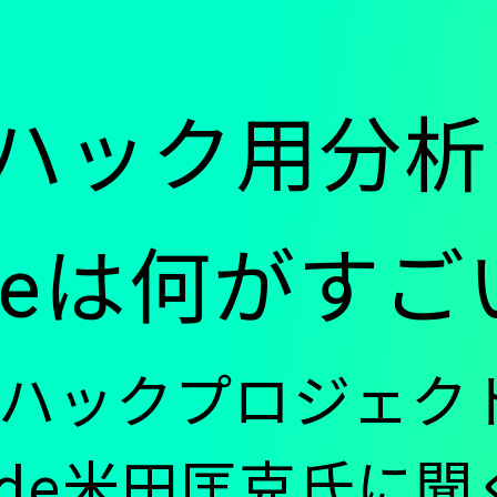
ー
ハック用分析
-
tudeは何がす
メ
スハックプロジェク
イ
tude米田匡克氏に聞