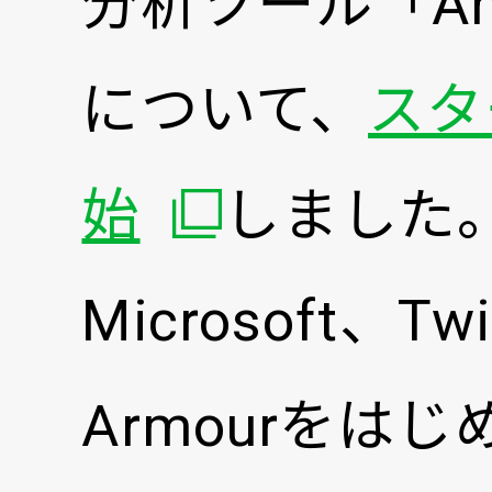
分析ツール「Am
について、
スタ
別ウィンドウ
始
しました
Microsoft、Tw
Armourをは