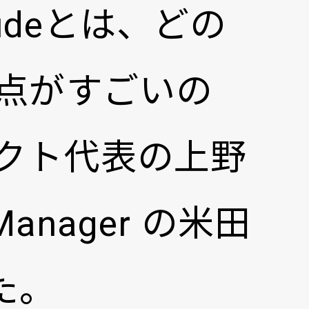
udeとは、どの
点がすごいの
クト代表の上野
 Manager の米田
た。