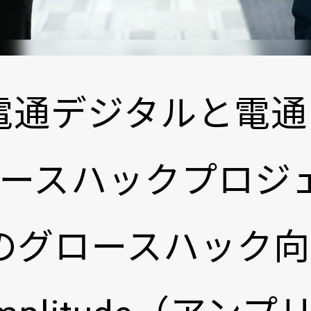
月、電通デジタルと電
ースハックプロジ
, Incのグロースハ