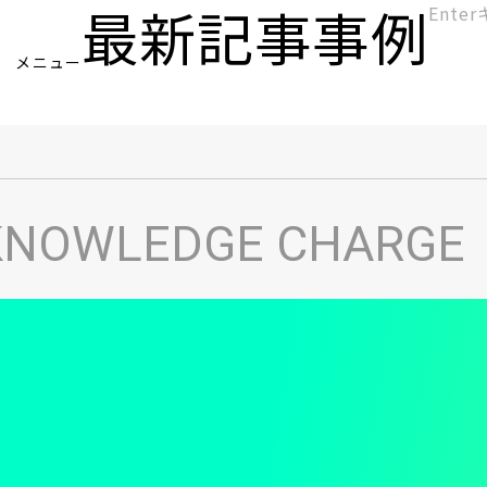
最新記事
事例
[KC]
メニュー
ヘ
KNOWLEDGE CHARGE
ッ
ダ