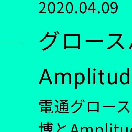
2020.04.09
ン
グロース
ツ
に
Ampli
移
電通グロー
動
博とAmpli