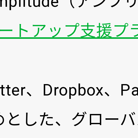
plitude（アン
ートアップ支援プ
で開く
。
itter、Dropbox、P
じめとした、グローバル