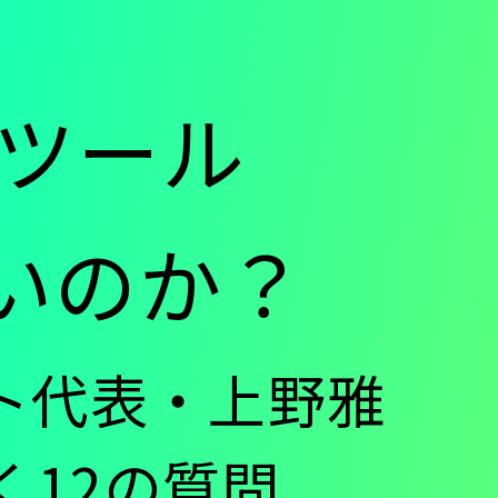
ツール
ごいのか？
ト代表・上野雅
く12の質問