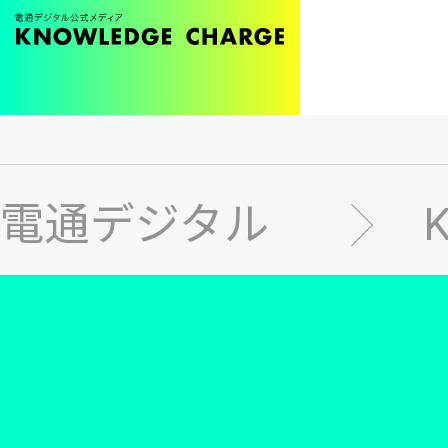
メ
イ
ン
電通デジタル
コ
ン
テ