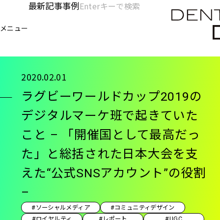
メ
最新記事
事例
[KC]
検
イ
索
ヘ
メニュー
欄
ン
電通デジタル
KNOWLEDGE CHARGE
記事
ラグ
を
コ
ッ
開
ン
く
ダ
テ
2020.02.01
ン
ー
ラグビーワールドカップ2019の
ツ
-
に
デジタルマーケ班で起きていた
移
メ
こと – 「開催国として最高だっ
動
イ
た」と総括された日本大会を支
ン
えた“公式SNSアカウント”の役割
–
#ソーシャルメディア
#コミュニティデザイン
#ロイヤルティ
#レポート
#UGC