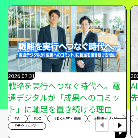
2026.07.31
20
戦略を実行へつなぐ時代へ。電
A
通デジタルが「成果へのコミッ
ト」に軸足を置き続ける理由
「
#AI
#DX
#DX人材・組織
#戦略デザイン
#テクノロジー