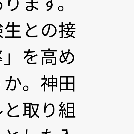
あります。
験生との接
率」を高め
うか。神田
ルと取り組