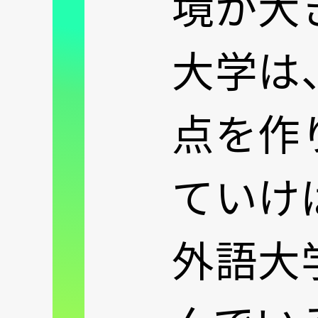
境が大
大学は
点を作
ていけ
外語大