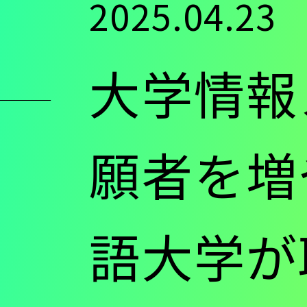
2025.04.23
ン
大学情報
ツ
に
願者を増
移
語大学が
動