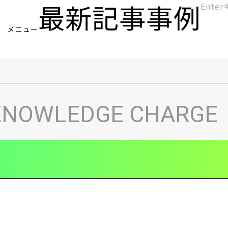
最新記事
事例
[KC]
メニュー
ヘ
KNOWLEDGE CHARGE
ッ
ダ