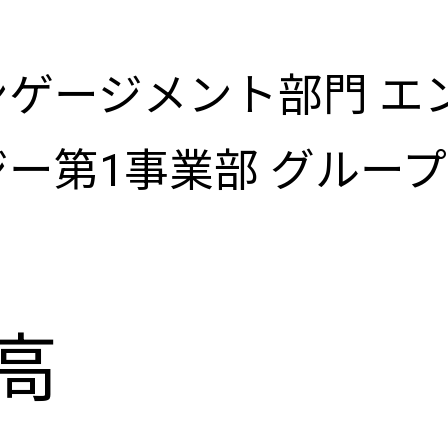
ー
ゲージメント部門 エ
ー第1事業部 グルー
-
メ
高
イ