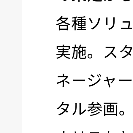
各種ソリ
実施。ス
ネージャー
タル参画。