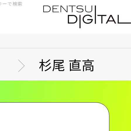
検
索
杉尾 直高