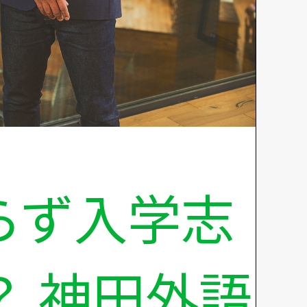
らず入学志
 神田外語