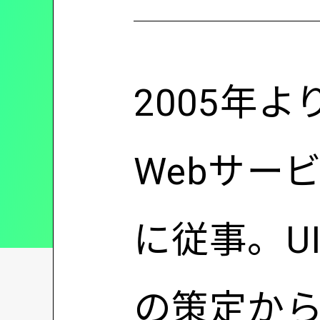
2005年
Webサー
に従事。U
の策定か