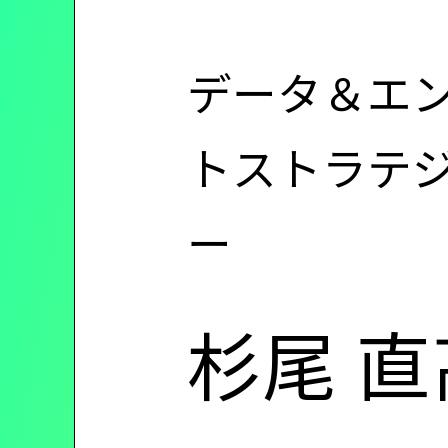
ン
データ＆エン
ツ
トストラテジ
に
ー
移
杉尾 直
動