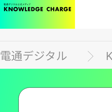
メ
イ
ン
電通デジタル
コ
ン
テ