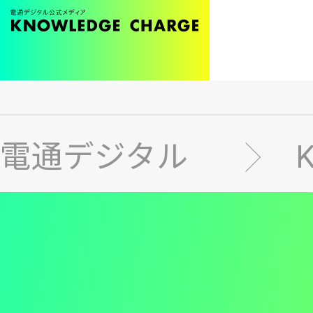
メ
イ
ン
電通デジタル
コ
ン
テ