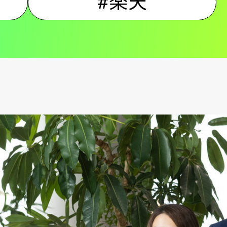
#楽天
ン