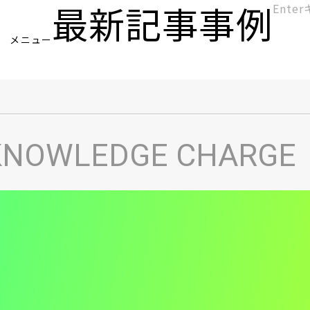
最新記事
事例
[KC]
メニュー
ヘ
KNOWLEDGE CHARGE
ッ
ダ