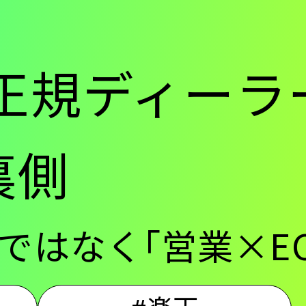
ー
”正規ディーラ
-
裏側
メ
EC｣ではなく｢営業×
イ