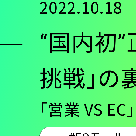
2022.10.18
ン
“国内初
ツ
に
挑戦｣の
移
｢営業 VS 
動