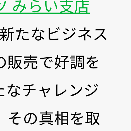
別ウ
ツ みらい支店
新たなビジネス
の販売で好調を
たなチャレンジ
。その真相を取