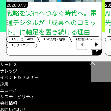
2026.07.31
20
戦略を実行へつなぐ時代へ。電
A
通デジタルが「成果へのコミッ
ト」に軸足を置き続ける理由
「
#AI
#DX
#DX人材・組織
#戦略デザイン
#テクノロジー
サービス
こ
ナレッジ
の
イベント＆セミナー
ペ
採用
ー
ニュース
ジ
サステナビリティ
の
会社情報
先
お問い合わせ
頭