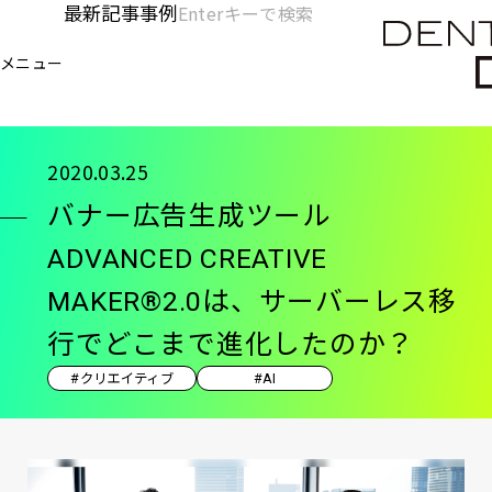
メ
最新記事
事例
[KC]
検
イ
索
ヘ
メニュー
欄
ン
電通デジタル
KNOWLEDGE CHARGE
記事
バナ
を
コ
ッ
開
ン
く
ダ
テ
2020.03.25
ン
ー
バナー広告生成ツール
ツ
-
に
ADVANCED CREATIVE
移
メ
MAKER®2.0は、サーバーレス移
動
イ
行でどこまで進化したのか？
ン
#クリエイティブ
#AI