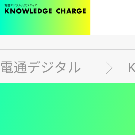
メ
イ
ン
電通デジタル
コ
ン
テ