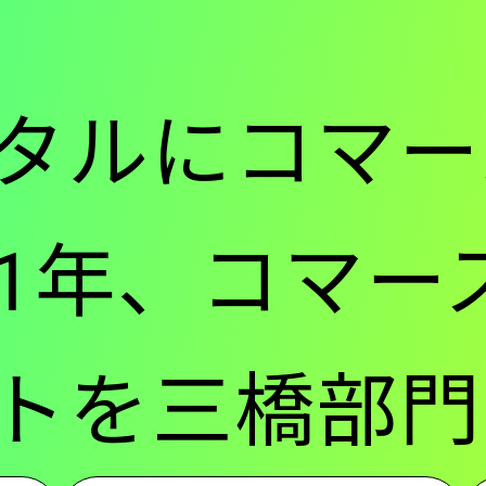
ー
タルにコマー
-
021年、コマ
メ
トを三橋部門
イ