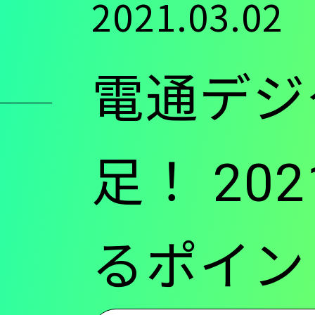
2021.03.02
ン
電通デジ
ツ
に
足！ 2
移
るポイン
動