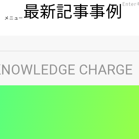
最新記事
事例
[KC]
メニュー
ヘ
KNOWLEDGE CHARGE
ッ
ダ