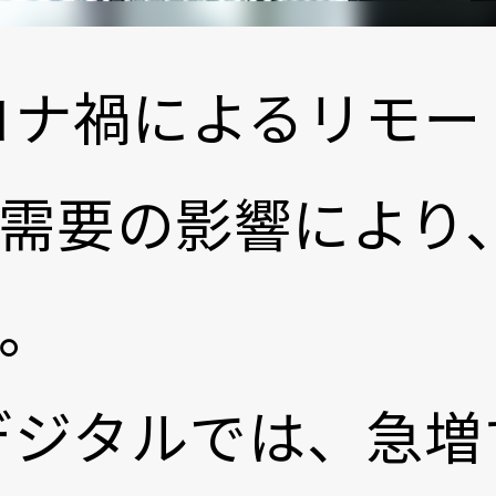
コロナ禍によるリモ
需要の影響により、
。
通デジタルでは、急