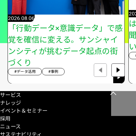
20
2026.08.06
「行動データ×意識データ」で感
覚を確信に変える。サンシャイ
い
ンシティが挑むデータ起点の街
づくり
#データ活用
#事例
サービス
こ
ナレッジ
の
イベント＆セミナー
ペ
採用
ー
ニュース
ジ
サステナビリティ
の