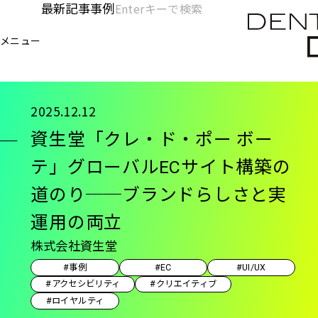
メ
最新記事
事例
[KC]
検
イ
索
ヘ
メニュー
欄
ン
電通デジタル
KNOWLEDGE CHARGE
事例
資
を
コ
ッ
開
ン
く
ダ
テ
2025.12.12
ン
ー
資生堂「クレ・ド・ポー ボー
ツ
-
に
テ」グローバルECサイト構築の
移
メ
道のり──ブランドらしさと実
動
イ
運用の両立
ン
株式会社資生堂
#事例
#EC
#UI/UX
#アクセシビリティ
#クリエイティブ
#ロイヤルティ