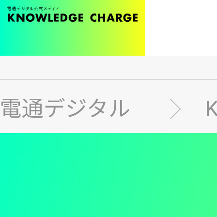
メ
イ
ン
電通デジタル
コ
ン
テ