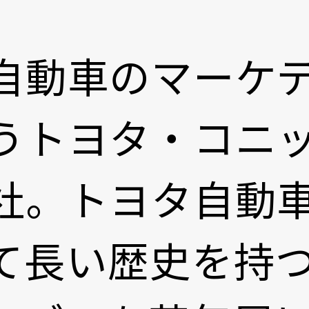
自動車のマーケ
うトヨタ・コニ
社。トヨタ自動
て長い歴史を持