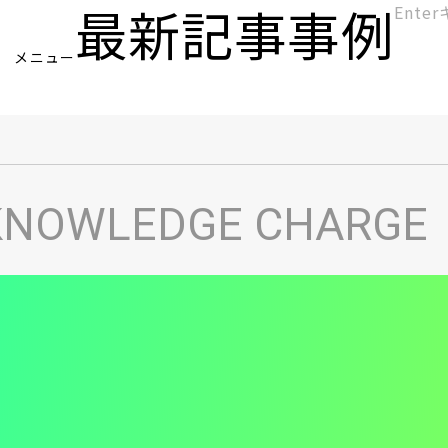
最新記事
事例
[KC]
メニュー
ヘ
KNOWLEDGE CHARGE
ッ
ダ