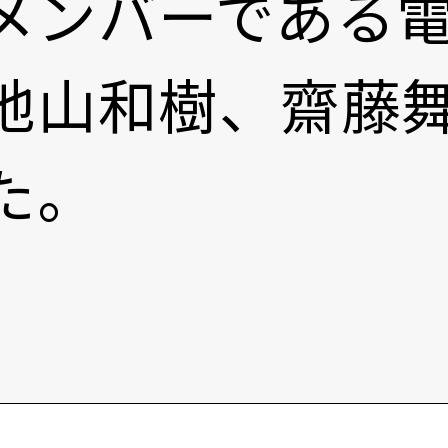
メンバーである
地山和樹、齋藤
た。