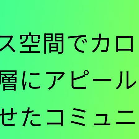
ー
ス空間でカロ
-
層にアピール。
メ
せたコミュニ
イ