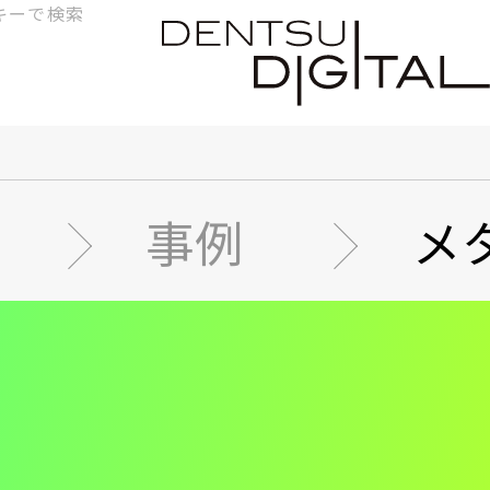
検
索
事例
メ