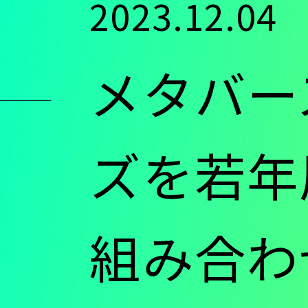
2023.12.04
ン
メタバー
ツ
に
ズを若年
移
組み合わ
動