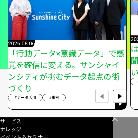
20
2026.08.06
「行動データ×意識データ」で感
覚を確信に変える。サンシャイ
い
ンシティが挑むデータ起点の街
づくり
#データ活用
#事例
サービス
こ
ナレッジ
の
イベント＆セミナー
ペ