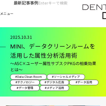
メ
最新記事
事例
[KC]
検
イ
索
ヘ
メニュー
欄
ン
電通デジタル
KNOWLEDGE CHARGE
事例
MI
を
コ
ッ
開
ン
く
ダ
テ
2025.10.31
ン
ー
MINI、データクリーンルームを
ツ
-
に
活用した属性分析活用術
移
メ
～ASC×ユーザー属性サブスクPKGの相乗効果
動
イ
とは～
ン
#Data Clean Room
#ソーシャルメディア
#テクノロジー
#デジタル広告
#データ活用
#データ管理
#メディア活用