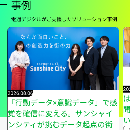
事例
電通デジタルがご支援したソリューション事例
20
2026.08.06
「行動データ×意識データ」で感
覚を確信に変える。サンシャイ
い
ンシティが挑むデータ起点の街