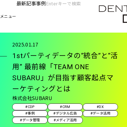
メ
最新記事
事例
[KC]
検
イ
索
ヘ
メニュー
欄
ン
電通デジタル
KNOWLEDGE CHARGE
事例
1s
を
コ
ッ
開
ン
く
ダ
テ
2025.01.17
ン
ー
1stパーティデータの“統合”と“活
ツ
-
に
用” 最前線「TEAM ONE
移
メ
SUBARU」が目指す顧客起点マ
動
イ
ーケティングとは
ン
株式会社SUBARU
#CDP
#CRM
#DX
#事例
#デジタル広告
#データ活用
#データ管理
#メディア活用