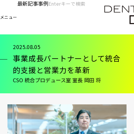
メ
最新記事
事例
[KC]
検
イ
索
ヘ
メニュー
欄
ン
電通デジタル
KNOWLEDGE CHARGE
記事
事
を
コ
ッ
開
ン
く
ダ
テ
2025.08.05
ン
ー
事業成長パートナーとして統合
ツ
-
に
的支援と営業力を革新
移
メ
CSO 統合プロデュース室 室長 岡田 将
動
イ
ン