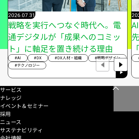
2026.07.31
20
戦略を実行へつなぐ時代へ。電
A
通デジタルが「成果へのコミッ
ト」に軸足を置き続ける理由
「
#AI
#DX
#DX人材・組織
#戦略デザイン
#テクノロジー
サービス
こ
ナレッジ
の
イベント＆セミナー
ペ
採用
ー
ニュース
ジ
サステナビリティ
の
会社情報
先