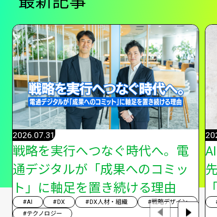
最新記事
2026.07.31
20
戦略を実行へつなぐ時代へ。電
A
通デジタルが「成果へのコミッ
ト」に軸足を置き続ける理由
「
#AI
#DX
#DX人材・組織
#戦略デザイン
#テクノロジー