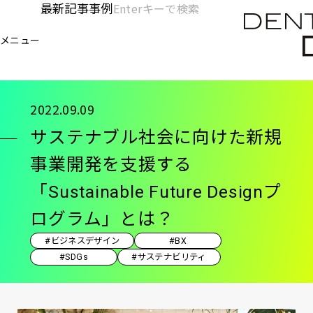
メ
最新記事
事例
[KC]
検
イ
索
ヘ
メニュー
欄
ン
電通デジタル
KNOWLEDGE CHARGE
記事
サス
を
コ
ッ
開
ン
く
ダ
テ
2022.09.09
ン
ー
サステナブル社会に向けた新規
ツ
-
に
事業開発を支援する
移
メ
「Sustainable Future Designプ
動
イ
ログラム」とは？
ン
#ビジネスデザイン
#BX
#SDGs
#サステナビリティ