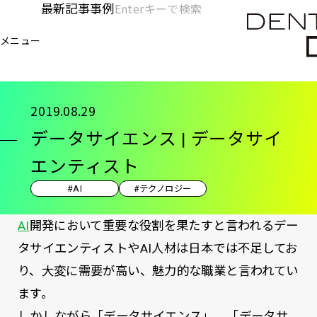
メ
最新記事
事例
[KC]
検
イ
索
ヘ
メニュー
欄
ン
電通デジタル
KNOWLEDGE CHARGE
記事
デー
を
コ
ッ
開
ン
く
ダ
テ
2019.08.29
ン
ー
データサイエンス | データサイ
ツ
-
に
エンティスト
移
メ
#AI
#テクノロジー
動
イ
AI
開発において重要な役割を果たすと言われるデー
ン
タサイエンティストやAI人材は日本では不足してお
り、大変に需要が高い、魅力的な職業と言われてい
ます。
しかしながら「データサイエンス」、「データサ