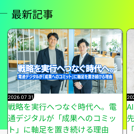
最新記事
2026.07.31
20
戦略を実行へつなぐ時代へ。電
A
通デジタルが「成果へのコミッ
ト」に軸足を置き続ける理由
「