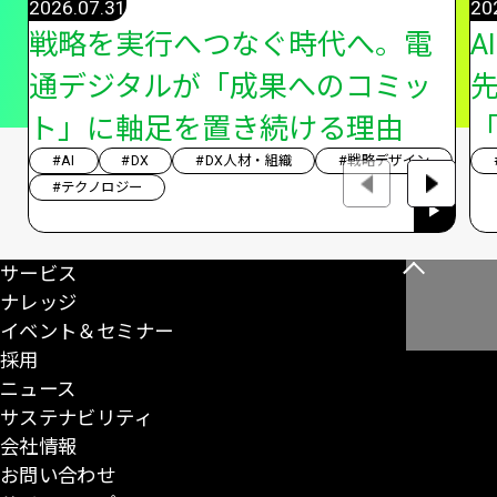
2026.07.31
20
戦略を実行へつなぐ時代へ。電
A
通デジタルが「成果へのコミッ
ト」に軸足を置き続ける理由
「
#AI
#DX
#DX人材・組織
#戦略デザイン
#テクノロジー
サービス
こ
ナレッジ
の
イベント＆セミナー
ペ
採用
ー
ニュース
ジ
サステナビリティ
の
会社情報
先
お問い合わせ
頭