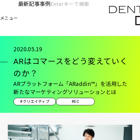
メ
最新記事
事例
[KC]
検
イ
索
ヘ
メニュー
欄
ン
電通デジタル
KNOWLEDGE CHARGE
記事
A
を
コ
ッ
開
ン
く
ダ
テ
2020.05.19
ン
ー
ARはコマースをどう変えていく
ツ
-
に
のか？
移
メ
ARプラットフォーム「ARaddin™」を活用した
動
イ
新たなマーケティングソリューションとは
ン
#クリエイティブ
#EC