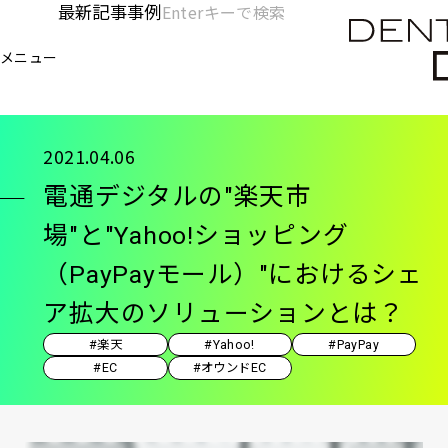
メ
最新記事
事例
[KC]
検
イ
索
ヘ
メニュー
欄
ン
電通デジタル
KNOWLEDGE CHARGE
記事
電通
を
コ
ッ
開
ン
く
ダ
テ
2021.04.06
ン
ー
電通デジタルの"楽天市
ツ
-
に
場"と"Yahoo!ショッピング
移
メ
（PayPayモール）"におけるシェ
動
イ
ア拡大のソリューションとは？
ン
#楽天
#Yahoo!
#PayPay
#EC
#オウンドEC