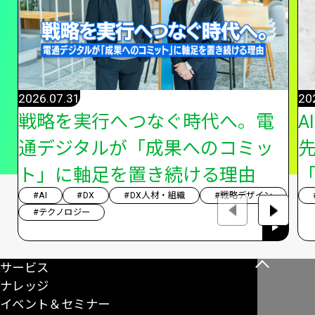
2026.07.31
20
戦略を実行へつなぐ時代へ。電
A
通デジタルが「成果へのコミッ
ト」に軸足を置き続ける理由
「
#AI
#DX
#DX人材・組織
#戦略デザイン
#テクノロジー
サービス
こ
ナレッジ
の
イベント＆セミナー
ペ