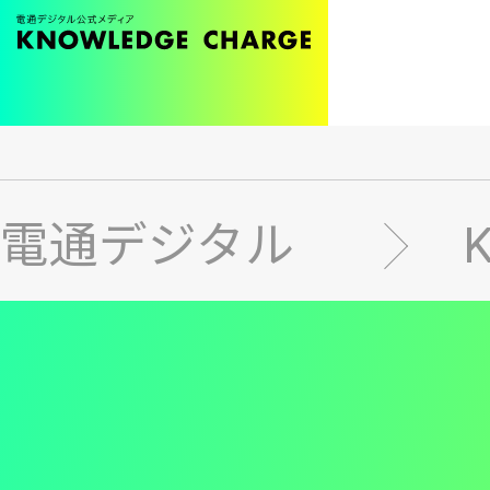
メ
イ
ン
電通デジタル
コ
ン
テ