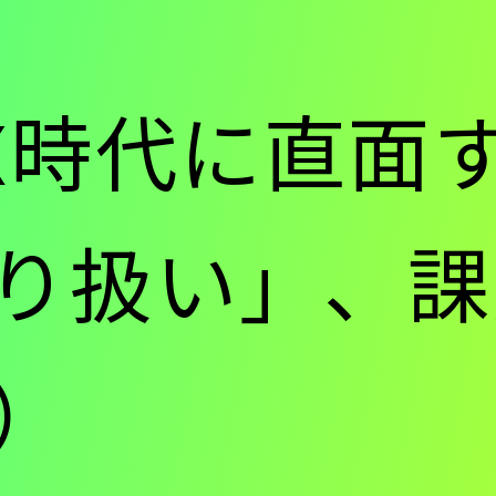
ー
X時代に直面
-
り扱い」、課
メ
）
イ