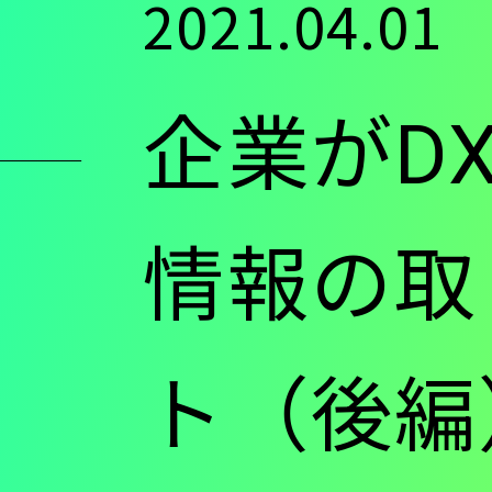
2021.04.01
ン
企業がD
ツ
に
情報の取
移
ト（後編
動