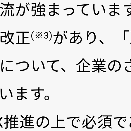
流が強まっていま
改正
があり、「
(※3)
について、企業の
います。
X推進の上で必須