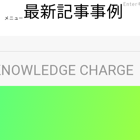
最新記事
事例
[KC]
メニュー
ヘ
KNOWLEDGE CHARGE
ッ
ダ