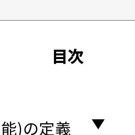
目次
知能)の定義