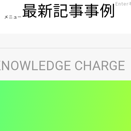
最新記事
事例
[KC]
メニュー
ヘ
KNOWLEDGE CHARGE
ッ
ダ