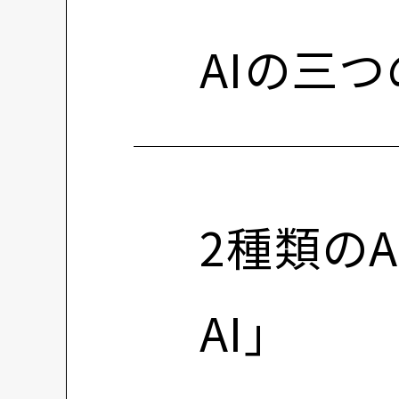
AIの三
2種類のA
AI」