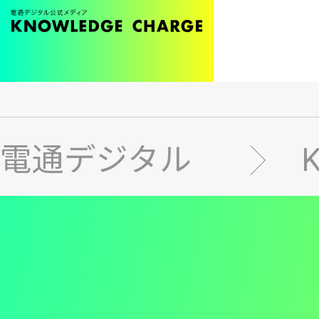
メ
イ
ン
電通デジタル
コ
ン
テ