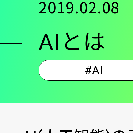
2019.02.08
ン
AIとは
ツ
に
#AI
移
動