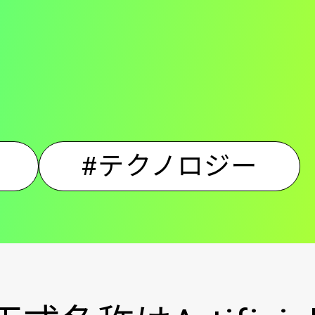
ー
-
#テクノロジー
メ
イ