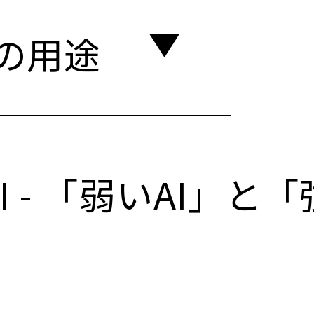
つの用途
I - 「弱いAI」と