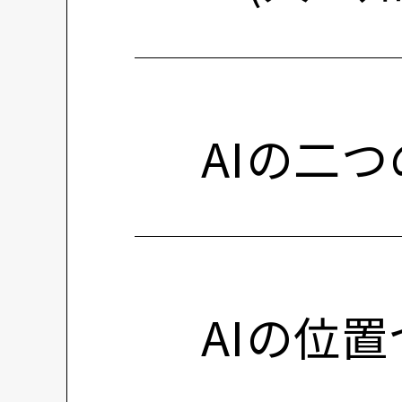
AIの二
AIの位