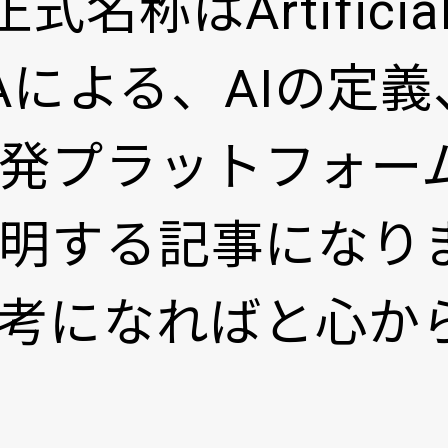
称はArtificial I
ン
Aによる、AIの定
発プラットフォーム
明する記事になり
考になればと心か