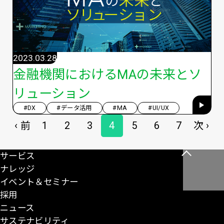
2023.03.28
金融機関におけるMAの未来とソ
リューション
#DX
#データ活用
#MA
#UI/UX
ペ
‹ 前
1
2
3
4
5
6
7
次 ›
前
先
ペ
ペ
ペ
ペ
ペ
最
次
ー
ペ
頭
ー
ー
ー
ー
ー
終
ペ
ジ
サービス
こ
送
ー
ペ
ジ
ジ
ジ
ジ
ジ
ペ
ー
ナレッジ
の
り
ジ
ー
ー
ジ
イベント＆セミナー
ペ
ジ
ジ
採用
ー
ニュース
ジ
サステナビリティ
の