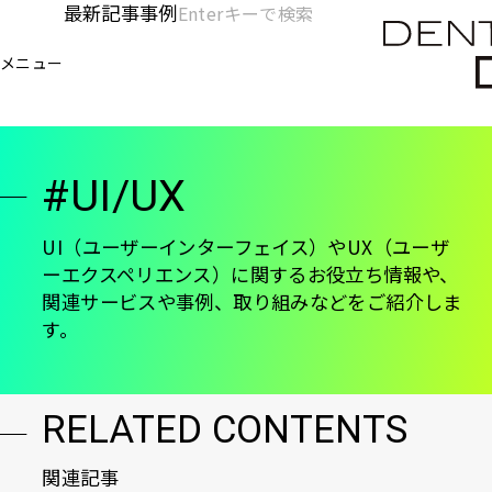
メ
最新記事
事例
[KC]
検
イ
索
ヘ
メニュー
欄
ン
電通デジタル
KNOWLEDGE CHARGE
UI/UX
を
コ
ッ
開
ン
く
ダ
テ
#UI/UX
ン
ー
ツ
-
に
UI（ユーザーインターフェイス）やUX（ユーザ
ーエクスペリエンス）に関するお役立ち情報や、
移
メ
関連サービスや事例、取り組みなどをご紹介しま
動
イ
す。
ン
RELATED CONTENTS
関連記事