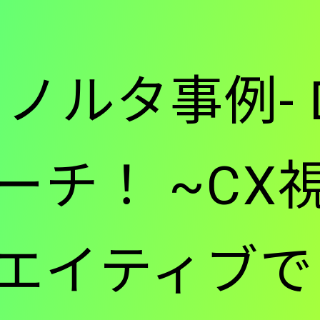
ー
ノルタ事例- 
-
ーチ！ ~CX
メ
エイティブで
イ