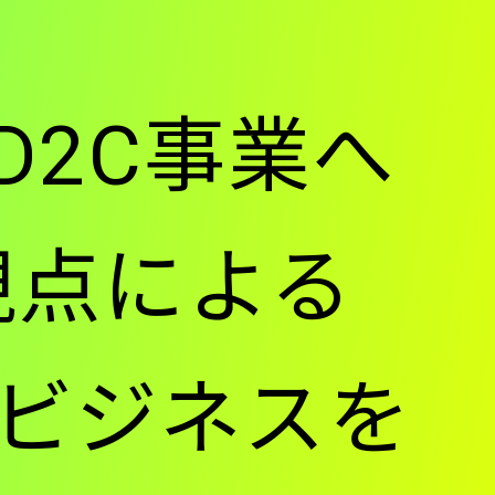
D2C事業へ
視点による
ビジネスを