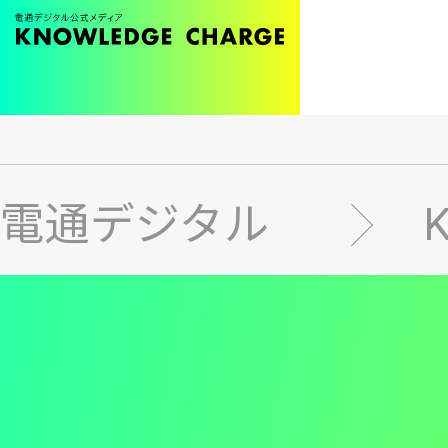
メ
イ
ン
電通デジタル
コ
ン
テ