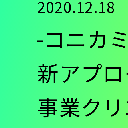
2020.12.18
ン
-コニカミ
ツ
に
新アプロ
移
事業クリ
動