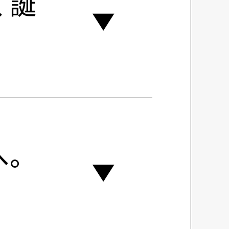
く誕
へ。