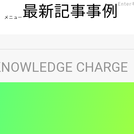
最新記事
事例
[KC]
メニュー
ヘ
KNOWLEDGE CHARGE
ッ
ダ