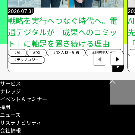
2026.07.31
20
戦略を実行へつなぐ時代へ。電
A
通デジタルが「成果へのコミッ
ト」に軸足を置き続ける理由
「
#AI
#DX
#DX人材・組織
#戦略デザイン
#テクノロジー
サービス
こ
ナレッジ
の
イベント＆セミナー
ペ
採用
ー
ニュース
ジ
サステナビリティ
の
会社情報
先