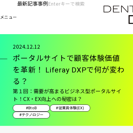
メ
最新記事
事例
[KC]
検
イ
索
ヘ
メニュー
欄
ン
電通デジタル
KNOWLEDGE CHARGE
記事
ポー
を
コ
ッ
開
ン
く
ダ
テ
2024.12.12
ン
ー
ポータルサイトで顧客体験価値
ツ
-
に
を革新！ Liferay DXPで何が変わ
移
メ
る？
動
イ
第１回：需要が高まるビジネス型ポータルサイ
ン
ト！CX・EX向上への秘密は？
#BtoB
#従業員体験(EX)
#テクノロジー