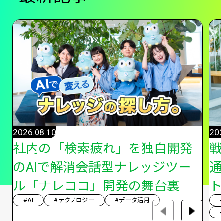
2026.08.10
20
社内の「検索疲れ」を独自開発
のAIで解消――会話型ナレッジツー
ル「ナレココ」開発の舞台裏
#AI
#テクノロジー
#データ活用