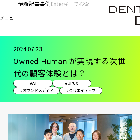
メ
最新記事
事例
[KC]
検
イ
索
ヘ
メニュー
欄
ン
電通デジタル
KNOWLEDGE CHARGE
記事
Ow
を
コ
ッ
開
ン
く
ダ
テ
2024.07.23
ン
ー
Owned Human が実現する次世
ツ
-
に
代の顧客体験とは？
移
メ
#AI
#UI/UX
動
イ
#オウンドメディア
#クリエイティブ
ン