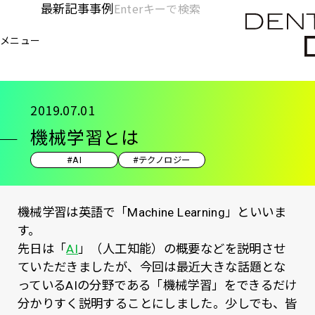
メ
最新記事
事例
[KC]
検
イ
索
ヘ
メニュー
欄
ン
電通デジタル
KNOWLEDGE CHARGE
記事
機
を
コ
ッ
開
ン
く
ダ
テ
2019.07.01
ン
ー
機械学習とは
ツ
-
に
#AI
#テクノロジー
移
メ
動
イ
機械学習は英語で「Machine Learning」といいま
ン
す。
先日は「
AI
」（人工知能）の概要などを説明させ
ていただきましたが、今回は最近大きな話題とな
っているAIの分野である「機械学習」をできるだけ
分かりすく説明することにしました。少しでも、皆