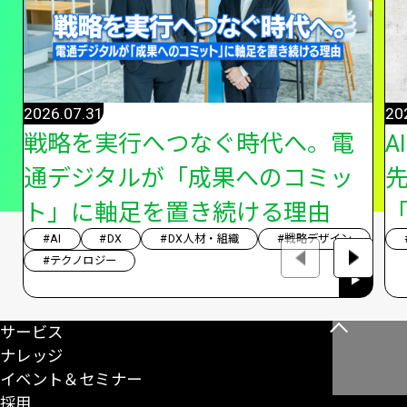
2026.07.31
20
戦略を実行へつなぐ時代へ。電
A
通デジタルが「成果へのコミッ
ト」に軸足を置き続ける理由
「
#AI
#DX
#DX人材・組織
#戦略デザイン
#テクノロジー
サービス
こ
ナレッジ
の
イベント＆セミナー
ペ
採用
ー