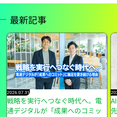
最新記事
2026.07.31
20
戦略を実行へつなぐ時代へ。電
A
通デジタルが「成果へのコミッ