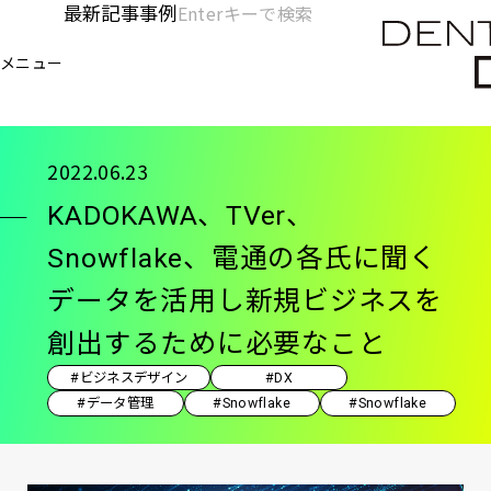
メ
最新記事
事例
[KC]
検
イ
索
ヘ
メニュー
欄
ン
電通デジタル
KNOWLEDGE CHARGE
記事
KA
を
コ
ッ
開
ン
く
ダ
テ
2022.06.23
ン
ー
KADOKAWA、TVer、
ツ
-
に
Snowflake、電通の各氏に聞く
移
メ
データを活用し新規ビジネスを
動
イ
創出するために必要なこと
ン
#ビジネスデザイン
#DX
#データ管理
#Snowflake
#Snowflake