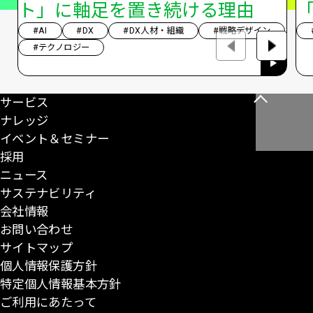
ト」に軸足を置き続ける理由
「
#AI
#DX
#DX人材・組織
#戦略デザイン
#テクノロジー
サービス
こ
ナレッジ
の
イベント＆セミナー
ペ
採用
ー
ニュース
ジ
サステナビリティ
の
会社情報
先
お問い合わせ
頭
サイトマップ
に
個人情報保護方針
戻
特定個人情報基本方針
る
ご利用にあたって