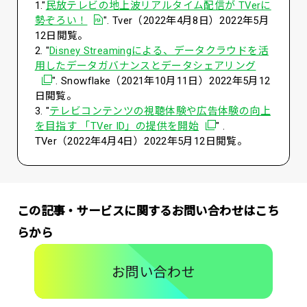
1."
民放テレビの地上波リアルタイム配信が TVerに
PDFを開く
勢ぞろい！
". Tver（2022年4月8日）2022年5月
12日閲覧。
2. "
Disney Streamingによる、データクラウドを活
別ウィン
用したデータガバナンスとデータシェアリング
". Snowflake（2021年10月11日）2022年5月12
日閲覧。
3. "
テレビコンテンツの視聴体験や広告体験の向上
別ウィンドウで開く
を目指す 「TVer ID」の提供を開始
" .
TVer（2022年4月4日）2022年5月12日閲覧。
この記事・サービスに関するお問い合わせはこち
らから
お問い合わせ