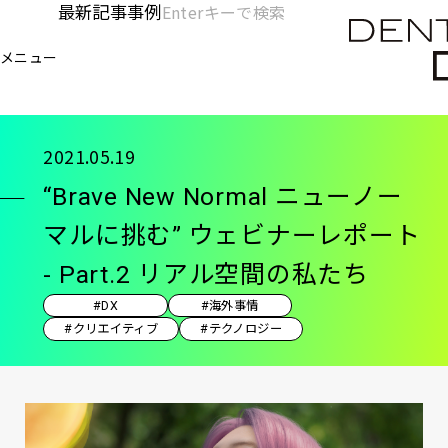
メ
最新記事
事例
[KC]
検
イ
索
ヘ
メニュー
欄
ン
電通デジタル
KNOWLEDGE CHARGE
記事
“B
を
コ
ッ
開
ン
く
ダ
テ
2021.05.19
ン
ー
“Brave New Normal ニューノー
ツ
-
に
マルに挑む” ウェビナーレポート
移
メ
- Part.2 リアル空間の私たち
動
イ
#DX
#海外事情
ン
#クリエイティブ
#テクノロジー