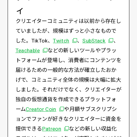
ィ
クリエイターコミュニティは以前から存在し
ていましたが、規模はずっと小さなもので
別ウィンドウで開く
別ウィンド
した。TikTok、
Twitch
、
SubStack
、
別ウィンドウで開く
Teachable
などの新しいツールやプラッ
トフォームが登場し、消費者にコンテンツを
届けるための一般的な方法が確立したおか
げで、コミュニティ全体の規模は大幅に拡大
しました。それだけでなく、クリエイターが
独自の仮想通貨を作成できるプラットフォ
別ウィンドウで開く
ーム
Creator Coin
や月額サブスクリプシ
ョンでファンが好きなクリエイターに資金を
別ウィンドウで開く
提供できる
Patreon
などの新しい収益化