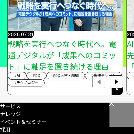
2026.07.31
20
戦略を実行へつなぐ時代へ。電
A
通デジタルが「成果へのコミッ
ト」に軸足を置き続ける理由
「
#AI
#DX
#DX人材・組織
#戦略デザイン
#テクノロジー
サービス
こ
ナレッジ
の
イベント＆セミナー
ペ
採用
ー