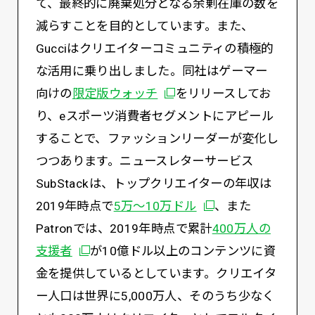
て、最終的に廃棄処分となる余剰在庫の数を
減らすことを目的としています。また、
Gucciはクリエイターコミュニティの積極的
な活用に乗り出しました。同社はゲーマー
別ウィンドウで開く
向けの
限定版ウォッチ
をリリースしてお
り、eスポーツ消費者セグメントにアピール
することで、ファッションリーダーが変化し
つつあります。ニュースレターサービス
SubStackは、トップクリエイターの年収は
別ウィンドウで開く
2019年時点で
5万〜10万ドル
、また
Patronでは、2019年時点で累計
400万人の
別ウィンドウで開く
支援者
が10億ドル以上のコンテンツに資
金を提供しているとしています。クリエイタ
ー人口は世界に5,000万人、そのうち少なく