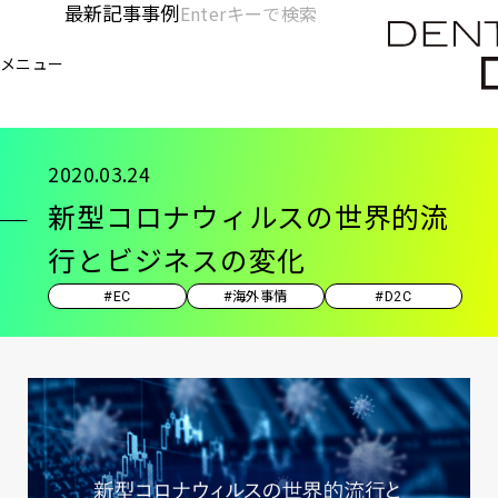
メ
最新記事
事例
[KC]
検
イ
索
ヘ
メニュー
欄
ン
電通デジタル
KNOWLEDGE CHARGE
記事
新
を
コ
ッ
開
ン
く
ダ
テ
2020.03.24
ン
ー
新型コロナウィルスの世界的流
ツ
-
に
行とビジネスの変化
移
メ
#EC
#海外事情
#D2C
動
イ
ン