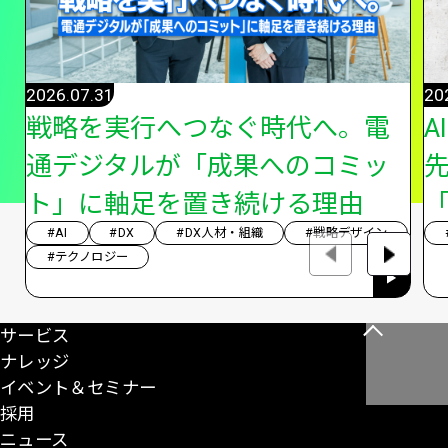
2026.07.31
20
戦略を実行へつなぐ時代へ。電
A
通デジタルが「成果へのコミッ
ト」に軸足を置き続ける理由
「
#AI
#DX
#DX人材・組織
#戦略デザイン
#テクノロジー
サービス
こ
ナレッジ
の
イベント＆セミナー
ペ
採用
ー
ニュース
ジ